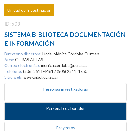
Unidad de Investigación
ID: 603
SISTEMA BIBLIOTECA DOCUMENTACIÓN
E INFORMACIÓN
Director o directora:
Licda. Mónica Córdoba Guzmán
Área:
OTRAS AREAS
Correo electrónico:
monica.cordoba@ucr.ac.cr
Teléfono:
(506) 2511-4461 / (506) 2511-4750
Sitio web:
www.sibdi.ucr.ac.cr
Personas investigadoras
Personal colaborador
Proyectos