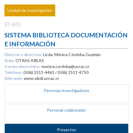
Unidad de Investigación
ID: 603
SISTEMA BIBLIOTECA DOCUMENTACIÓN
E INFORMACIÓN
Director o directora:
Licda. Mónica Córdoba Guzmán
Área:
OTRAS AREAS
Correo electrónico:
monica.cordoba@ucr.ac.cr
Teléfono:
(506) 2511-4461 / (506) 2511-4750
Sitio web:
www.sibdi.ucr.ac.cr
Personas investigadoras
Personal colaborador
Proyectos