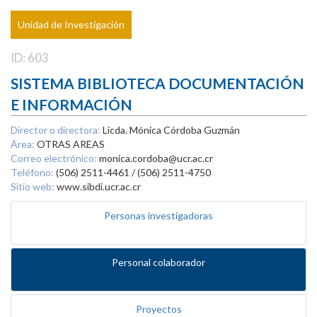
Unidad de Investigación
ID: 603
SISTEMA BIBLIOTECA DOCUMENTACIÓN
E INFORMACIÓN
Director o directora:
Licda. Mónica Córdoba Guzmán
Área:
OTRAS AREAS
Correo electrónico:
monica.cordoba@ucr.ac.cr
Teléfono:
(506) 2511-4461 / (506) 2511-4750
Sitio web:
www.sibdi.ucr.ac.cr
Personas investigadoras
Personal colaborador
Proyectos