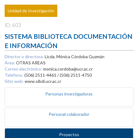
Unidad de Investigación
ID: 603
SISTEMA BIBLIOTECA DOCUMENTACIÓN
E INFORMACIÓN
Director o directora:
Licda. Mónica Córdoba Guzmán
Área:
OTRAS AREAS
Correo electrónico:
monica.cordoba@ucr.ac.cr
Teléfono:
(506) 2511-4461 / (506) 2511-4750
Sitio web:
www.sibdi.ucr.ac.cr
Personas investigadoras
Personal colaborador
Proyectos