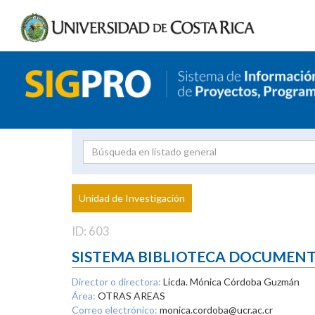
Investigador
Uni
Proyecto
Unidad de Investigación
inves
ID: 603
SISTEMA BIBLIOTECA DOCUMEN
Director o directora:
Licda. Mónica Córdoba Guzmán
Área:
OTRAS AREAS
Correo electrónico:
monica.cordoba@ucr.ac.cr