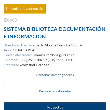
Unidad de Investigación
ID: 603
SISTEMA BIBLIOTECA DOCUMENTACIÓN
E INFORMACIÓN
Director o directora:
Licda. Mónica Córdoba Guzmán
Área:
OTRAS AREAS
Correo electrónico:
monica.cordoba@ucr.ac.cr
Teléfono:
(506) 2511-4461 / (506) 2511-4750
Sitio web:
www.sibdi.ucr.ac.cr
Personas investigadoras
Personal colaborador
Proyectos