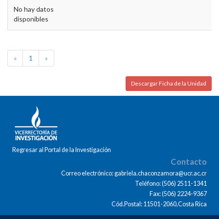
No hay datos
disponibles
«
1
»
Descargar Ficha de la Unidad
Regresar al Portal de la Investigación
Contacto
Correo electrónico: gabriela.chaconzamora@ucr.ac.cr
Teléfono: (506) 2511-1341
Fax: (506) 2224-9367
Cód.Postal: 11501-2060,Costa Rica