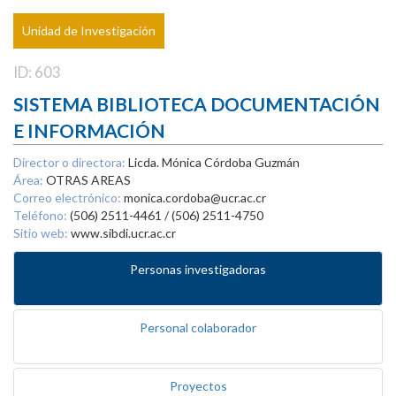
Unidad de Investigación
ID: 603
SISTEMA BIBLIOTECA DOCUMENTACIÓN
E INFORMACIÓN
Director o directora:
Licda. Mónica Córdoba Guzmán
Área:
OTRAS AREAS
Correo electrónico:
monica.cordoba@ucr.ac.cr
Teléfono:
(506) 2511-4461 / (506) 2511-4750
Sitio web:
www.sibdi.ucr.ac.cr
Personas investigadoras
Personal colaborador
Proyectos