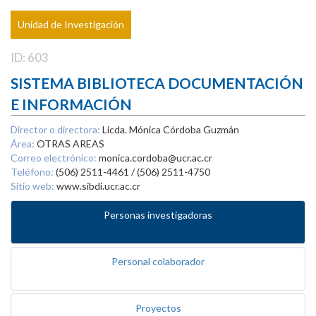
Unidad de Investigación
ID: 603
SISTEMA BIBLIOTECA DOCUMENTACIÓN
E INFORMACIÓN
Director o directora:
Licda. Mónica Córdoba Guzmán
Área:
OTRAS AREAS
Correo electrónico:
monica.cordoba@ucr.ac.cr
Teléfono:
(506) 2511-4461 / (506) 2511-4750
Sitio web:
www.sibdi.ucr.ac.cr
Personas investigadoras
Personal colaborador
Proyectos