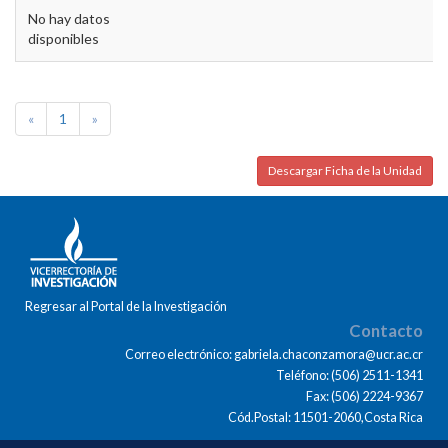
No hay datos
disponibles
«
1
»
Descargar Ficha de la Unidad
Regresar al Portal de la Investigación
Contacto
Correo electrónico: gabriela.chaconzamora@ucr.ac.cr
Teléfono: (506) 2511-1341
Fax: (506) 2224-9367
Cód.Postal: 11501-2060,Costa Rica