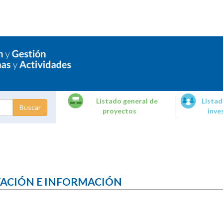
Listado general de
Listad
proyectos
inve
dades de
tigación
TACIÓN E INFORMACIÓN