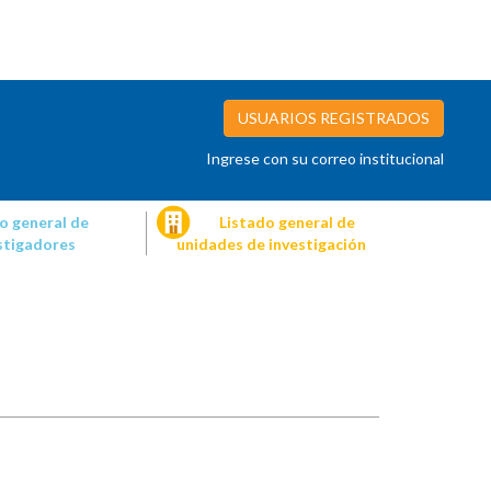
USUARIOS REGISTRADOS
Ingrese con su correo institucional
o general de
Listado general de
stigadores
unidades de investigación