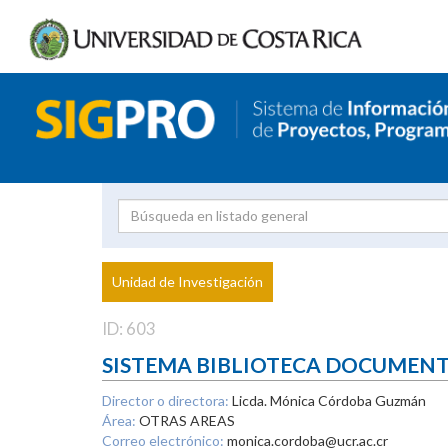
Investigador
Uni
Proyecto
Unidad de Investigación
inves
ID: 603
SISTEMA BIBLIOTECA DOCUMEN
Director o directora:
Licda. Mónica Córdoba Guzmán
Área:
OTRAS AREAS
Correo electrónico:
monica.cordoba@ucr.ac.cr