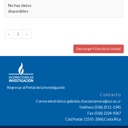
No hay datos
disponibles
«
1
»
Descargar Ficha de la Unidad
Regresar al Portal de la Investigación
Contacto
Correo electrónico: gabriela.chaconzamora@ucr.ac.cr
Teléfono: (506) 2511-1341
Fax: (506) 2224-9367
Cód.Postal: 11501-2060,Costa Rica