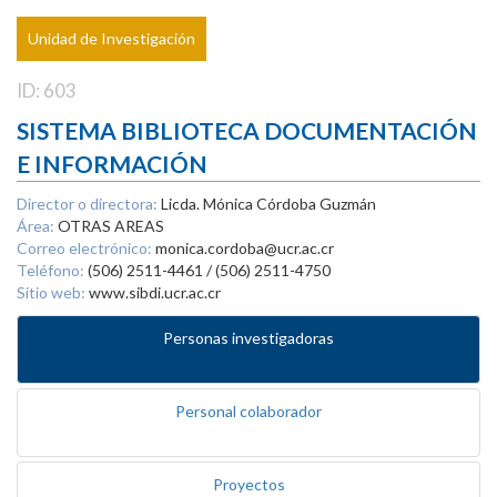
Unidad de Investigación
ID: 603
SISTEMA BIBLIOTECA DOCUMENTACIÓN
E INFORMACIÓN
Director o directora:
Licda. Mónica Córdoba Guzmán
Área:
OTRAS AREAS
Correo electrónico:
monica.cordoba@ucr.ac.cr
Teléfono:
(506) 2511-4461 / (506) 2511-4750
Sitio web:
www.sibdi.ucr.ac.cr
Personas investigadoras
Personal colaborador
Proyectos