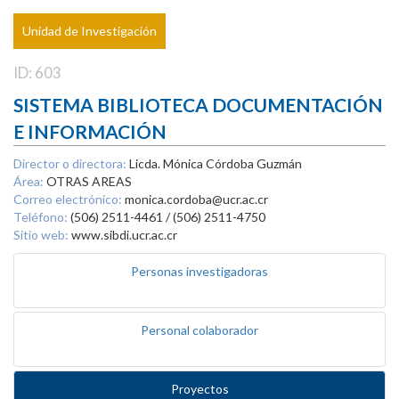
Unidad de Investigación
ID: 603
SISTEMA BIBLIOTECA DOCUMENTACIÓN
E INFORMACIÓN
Director o directora:
Licda. Mónica Córdoba Guzmán
Área:
OTRAS AREAS
Correo electrónico:
monica.cordoba@ucr.ac.cr
Teléfono:
(506) 2511-4461 / (506) 2511-4750
Sitio web:
www.sibdi.ucr.ac.cr
Personas investigadoras
Personal colaborador
Proyectos