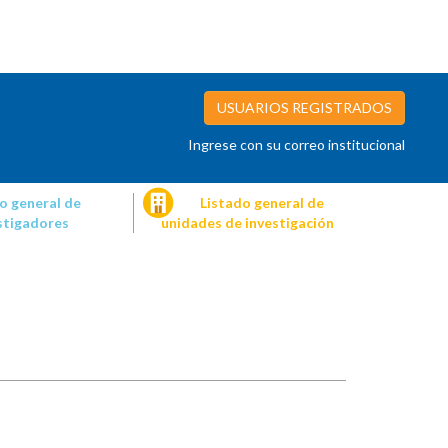
USUARIOS REGISTRADOS
Ingrese con su correo institucional
o general de
Listado general de
stigadores
unidades de investigación