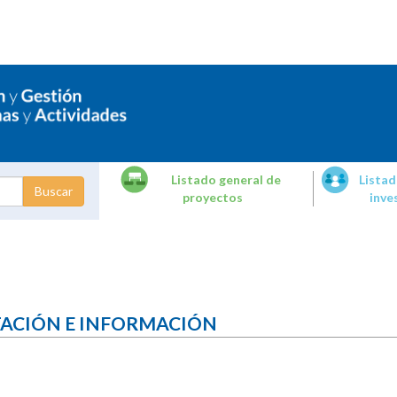
Listado general de
Listad
proyectos
inve
dades de
tigación
TACIÓN E INFORMACIÓN