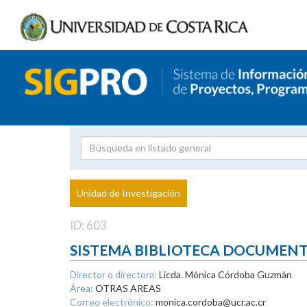
Investigador
Uni
Proyecto
Unidad de Investigación
inves
ID: 603
SISTEMA BIBLIOTECA DOCUMEN
Director o directora:
Licda. Mónica Córdoba Guzmán
Área:
OTRAS AREAS
Correo electrónico:
monica.cordoba@ucr.ac.cr