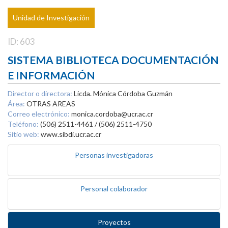
Unidad de Investigación
ID: 603
SISTEMA BIBLIOTECA DOCUMENTACIÓN
E INFORMACIÓN
Director o directora:
Licda. Mónica Córdoba Guzmán
Área:
OTRAS AREAS
Correo electrónico:
monica.cordoba@ucr.ac.cr
Teléfono:
(506) 2511-4461 / (506) 2511-4750
Sitio web:
www.sibdi.ucr.ac.cr
Personas investigadoras
Personal colaborador
Proyectos