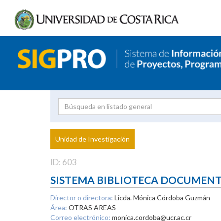
Investigador
Uni
Proyecto
Unidad de Investigación
inves
ID: 603
SISTEMA BIBLIOTECA DOCUMEN
Director o directora:
Licda. Mónica Córdoba Guzmán
Área:
OTRAS AREAS
Correo electrónico:
monica.cordoba@ucr.ac.cr