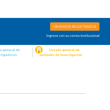
USUARIOS REGISTRADOS
Ingrese con su correo institucional
o general de
Listado general de
stigadores
unidades de investigación