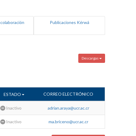
 colaboración
Publicaciones Kérwá
Descargas
CORREO ELECTRÓNICO
ESTADO
Inactivo
adrian.araya@ucr.ac.cr
Inactivo
ma.briceno@ucr.ac.cr