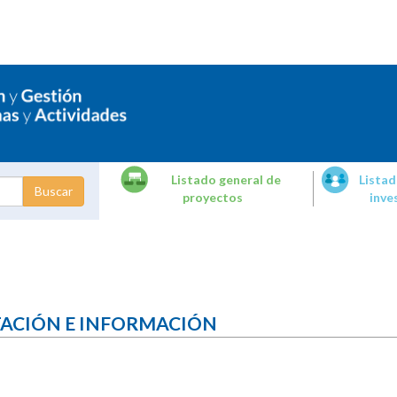
Listado general de
Listad
proyectos
inve
dades de
tigación
TACIÓN E INFORMACIÓN