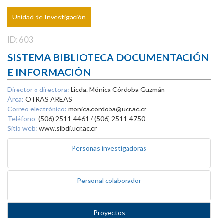
Unidad de Investigación
ID: 603
SISTEMA BIBLIOTECA DOCUMENTACIÓN
E INFORMACIÓN
Director o directora:
Licda. Mónica Córdoba Guzmán
Área:
OTRAS AREAS
Correo electrónico:
monica.cordoba@ucr.ac.cr
Teléfono:
(506) 2511-4461 / (506) 2511-4750
Sitio web:
www.sibdi.ucr.ac.cr
Personas investigadoras
Personal colaborador
Proyectos