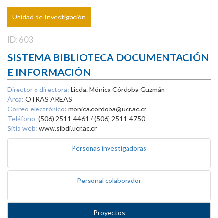
Unidad de Investigación
ID: 603
SISTEMA BIBLIOTECA DOCUMENTACIÓN
E INFORMACIÓN
Director o directora:
Licda. Mónica Córdoba Guzmán
Área:
OTRAS AREAS
Correo electrónico:
monica.cordoba@ucr.ac.cr
Teléfono:
(506) 2511-4461 / (506) 2511-4750
Sitio web:
www.sibdi.ucr.ac.cr
Personas investigadoras
Personal colaborador
Proyectos