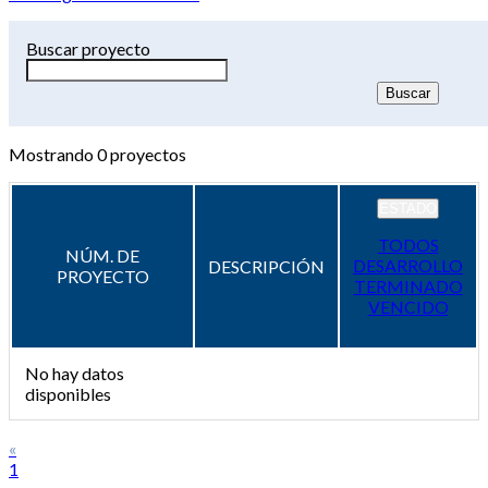
Buscar proyecto
Mostrando
0
proyectos
ESTADO
TODOS
NÚM. DE
DESARROLLO
DESCRIPCIÓN
PROYECTO
TERMINADO
VENCIDO
No hay datos
disponibles
«
1