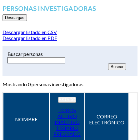
PERSONAS INVESTIGADORAS
Descargas
Descargar listado en CSV
Descargar listado en PDF
Buscar personas
Mostrando
0
personas investigadoras
ESTADO
TODOS
ACTIVO
CORREO
NOMBRE
INACTIVO
ELECTRÓNICO
TESIARIO
PREGRADO