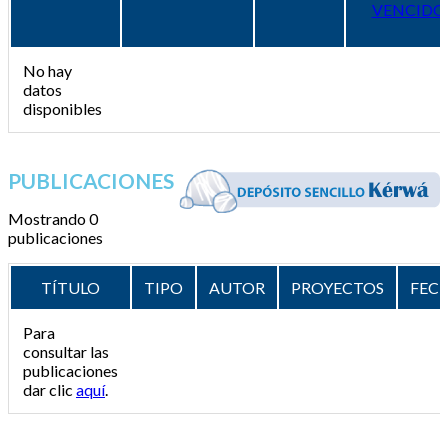
VENCIDO
No hay
datos
disponibles
PUBLICACIONES
Mostrando 0
publicaciones
TÍTULO
TIPO
AUTOR
PROYECTOS
FEC
Para
consultar las
publicaciones
dar clic
aquí
.