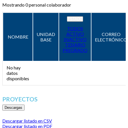
Mostrando
0
personal colaborador
ESTADO
TODOS
ACTIVO
UNIDAD
CORREO
NOMBRE
INACTIVO
BASE
ELECTRÓNICO
TESIARIO
PREGRADO
No hay
datos
disponibles
PROYECTOS
Descargas
Descargar listado en CSV
Descargar listado en PDF