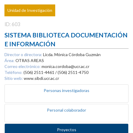
Unidad de Investigación
ID: 603
SISTEMA BIBLIOTECA DOCUMENTACIÓN
E INFORMACIÓN
Director o directora:
Licda. Mónica Córdoba Guzmán
Área:
OTRAS AREAS
Correo electrónico:
monica.cordoba@ucr.ac.cr
Teléfono:
(506) 2511-4461 / (506) 2511-4750
Sitio web:
www.sibdi.ucr.ac.cr
Personas investigadoras
Personal colaborador
Proyectos