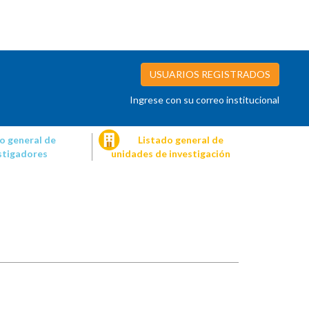
USUARIOS REGISTRADOS
Ingrese con su correo institucional
o general de
Listado general de
stigadores
unidades de investigación