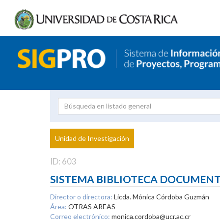
Investigador
Uni
Proyecto
Unidad de Investigación
inves
ID: 603
SISTEMA BIBLIOTECA DOCUMEN
Director o directora:
Licda. Mónica Córdoba Guzmán
Área:
OTRAS AREAS
Correo electrónico:
monica.cordoba@ucr.ac.cr