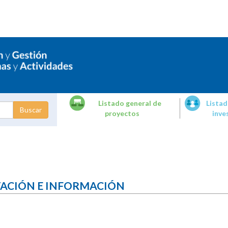
Listado general de
Listad
proyectos
inve
dades de
tigación
TACIÓN E INFORMACIÓN