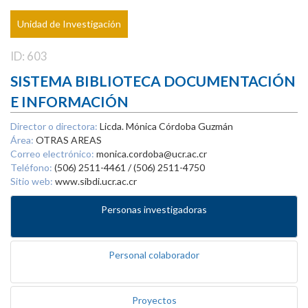
Unidad de Investigación
ID: 603
SISTEMA BIBLIOTECA DOCUMENTACIÓN
E INFORMACIÓN
Director o directora:
Licda. Mónica Córdoba Guzmán
Área:
OTRAS AREAS
Correo electrónico:
monica.cordoba@ucr.ac.cr
Teléfono:
(506) 2511-4461 / (506) 2511-4750
Sitio web:
www.sibdi.ucr.ac.cr
Personas investigadoras
Personal colaborador
Proyectos