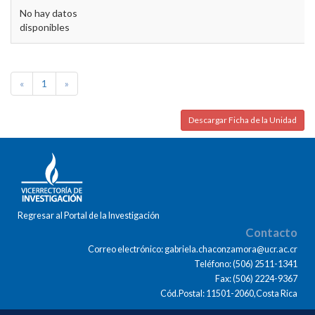
No hay datos
disponibles
«
1
»
Descargar Ficha de la Unidad
Regresar al Portal de la Investigación
Contacto
Correo electrónico: gabriela.chaconzamora@ucr.ac.cr
Teléfono: (506) 2511-1341
Fax: (506) 2224-9367
Cód.Postal: 11501-2060,Costa Rica