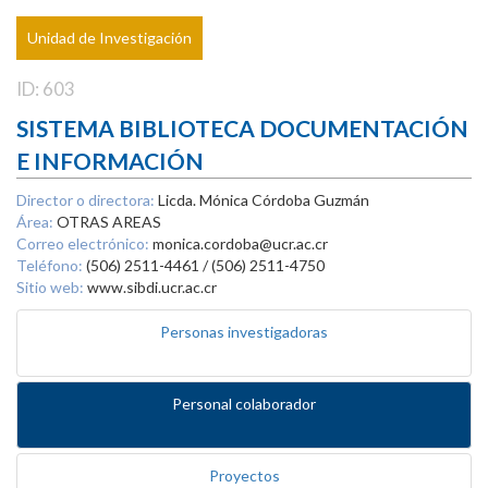
Unidad de Investigación
ID: 603
SISTEMA BIBLIOTECA DOCUMENTACIÓN
E INFORMACIÓN
Director o directora:
Licda. Mónica Córdoba Guzmán
Área:
OTRAS AREAS
Correo electrónico:
monica.cordoba@ucr.ac.cr
Teléfono:
(506) 2511-4461 / (506) 2511-4750
Sitio web:
www.sibdi.ucr.ac.cr
Personas investigadoras
Personal colaborador
Proyectos