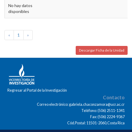
No hay datos
disponibles
«
1
»
Descargar Ficha de la Unidad
Regresar al Portal de la Investigación
Contacto
Correo electrónico: gabriela.chaconzamora@ucr.ac.cr
Teléfono: (506) 2511-1341
Fax: (506) 2224-9367
Cód.Postal: 11501-2060,Costa Rica