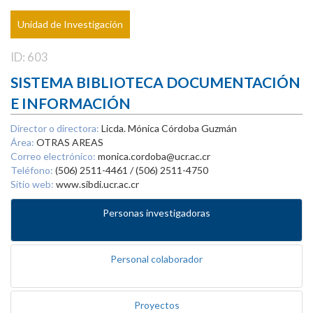
Unidad de Investigación
ID: 603
SISTEMA BIBLIOTECA DOCUMENTACIÓN
E INFORMACIÓN
Director o directora:
Licda. Mónica Córdoba Guzmán
Área:
OTRAS AREAS
Correo electrónico:
monica.cordoba@ucr.ac.cr
Teléfono:
(506) 2511-4461 / (506) 2511-4750
Sitio web:
www.sibdi.ucr.ac.cr
Personas investigadoras
Personal colaborador
Proyectos