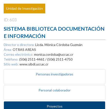
Unidad de Investigación
ID: 603
SISTEMA BIBLIOTECA DOCUMENTACIÓN
E INFORMACIÓN
Director o directora:
Licda. Mónica Córdoba Guzmán
Área:
OTRAS AREAS
Correo electrónico:
monica.cordoba@ucr.ac.cr
Teléfono:
(506) 2511-4461 / (506) 2511-4750
Sitio web:
www.sibdi.ucr.ac.cr
Personas investigadoras
Personal colaborador
Proyectos