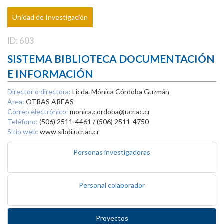
Unidad de Investigación
ID: 603
SISTEMA BIBLIOTECA DOCUMENTACIÓN
E INFORMACIÓN
Director o directora:
Licda. Mónica Córdoba Guzmán
Área:
OTRAS AREAS
Correo electrónico:
monica.cordoba@ucr.ac.cr
Teléfono:
(506) 2511-4461 / (506) 2511-4750
Sitio web:
www.sibdi.ucr.ac.cr
Personas investigadoras
Personal colaborador
Proyectos