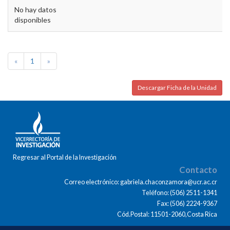
No hay datos
disponibles
«
1
»
Descargar Ficha de la Unidad
Regresar al Portal de la Investigación
Contacto
Correo electrónico: gabriela.chaconzamora@ucr.ac.cr
Teléfono: (506) 2511-1341
Fax: (506) 2224-9367
Cód.Postal: 11501-2060,Costa Rica