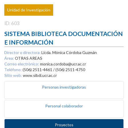
Unidad de Investigación
ID: 603
SISTEMA BIBLIOTECA DOCUMENTACIÓN
E INFORMACIÓN
Director o directora:
Licda. Mónica Córdoba Guzmán
Área:
OTRAS AREAS
Correo electrónico:
monica.cordoba@ucr.ac.cr
Teléfono:
(506) 2511-4461 / (506) 2511-4750
Sitio web:
www.sibdi.ucr.ac.cr
Personas investigadoras
Personal colaborador
Proyectos