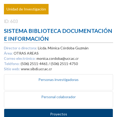
Unidad de Investigación
ID: 603
SISTEMA BIBLIOTECA DOCUMENTACIÓN
E INFORMACIÓN
Director o directora:
Licda. Mónica Córdoba Guzmán
Área:
OTRAS AREAS
Correo electrónico:
monica.cordoba@ucr.ac.cr
Teléfono:
(506) 2511-4461 / (506) 2511-4750
Sitio web:
www.sibdi.ucr.ac.cr
Personas investigadoras
Personal colaborador
Proyectos