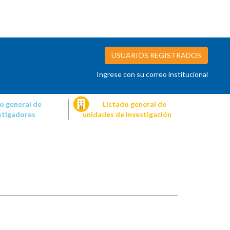
USUARIOS REGISTRADOS
Ingrese con su correo institucional
o general de
Listado general de
stigadores
unidades de investigación