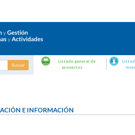
Listado general de
Listad
proyectos
inve
dades de
tigación
TACIÓN E INFORMACIÓN