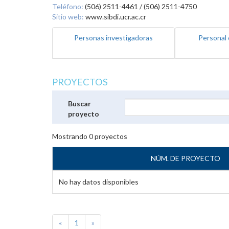
Teléfono:
(506) 2511-4461 / (506) 2511-4750
Sitio web:
www.sibdi.ucr.ac.cr
Personas investigadoras
Personal 
PROYECTOS
Buscar
proyecto
Mostrando
0
proyectos
NÚM. DE PROYECTO
No hay datos disponibles
«
1
»