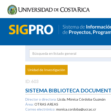
Investigador
Uni
Proyecto
Unidad de Investigación
inves
ID: 603
SISTEMA BIBLIOTECA DOCUMEN
Director o directora:
Licda. Mónica Córdoba Guzmán
Área:
OTRAS AREAS
Correo electrónico:
monica.cordoba@ucr.ac.cr