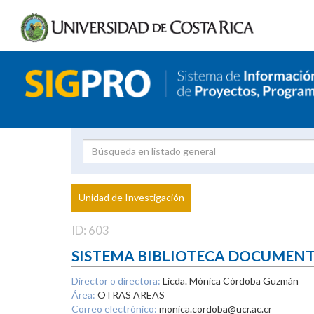
Investigador
Uni
Proyecto
Unidad de Investigación
inves
ID: 603
SISTEMA BIBLIOTECA DOCUMEN
Director o directora:
Licda. Mónica Córdoba Guzmán
Área:
OTRAS AREAS
Correo electrónico:
monica.cordoba@ucr.ac.cr