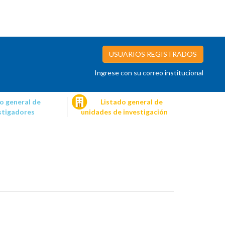
USUARIOS REGISTRADOS
Ingrese con su correo institucional
o general de
Listado general de
stigadores
unidades de investigación