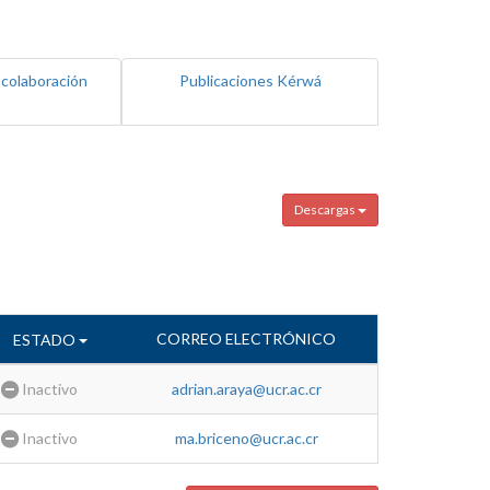
 colaboración
Publicaciones Kérwá
Descargas
CORREO ELECTRÓNICO
ESTADO
Inactivo
adrian.araya@ucr.ac.cr
Inactivo
ma.briceno@ucr.ac.cr