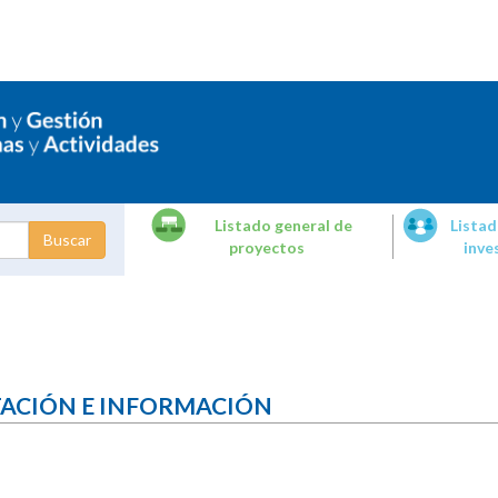
Listado general de
Listad
proyectos
inve
dades de
tigación
TACIÓN E INFORMACIÓN