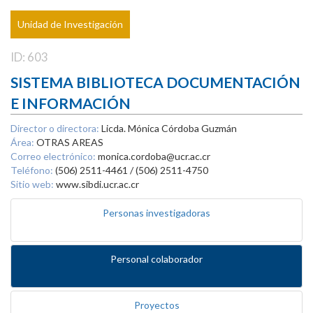
Unidad de Investigación
ID: 603
SISTEMA BIBLIOTECA DOCUMENTACIÓN
E INFORMACIÓN
Director o directora:
Licda. Mónica Córdoba Guzmán
Área:
OTRAS AREAS
Correo electrónico:
monica.cordoba@ucr.ac.cr
Teléfono:
(506) 2511-4461 / (506) 2511-4750
Sitio web:
www.sibdi.ucr.ac.cr
Personas investigadoras
Personal colaborador
Proyectos