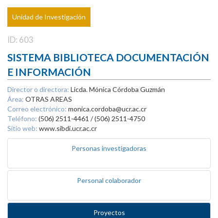
Unidad de Investigación
ID: 603
SISTEMA BIBLIOTECA DOCUMENTACIÓN
E INFORMACIÓN
Director o directora:
Licda. Mónica Córdoba Guzmán
Área:
OTRAS AREAS
Correo electrónico:
monica.cordoba@ucr.ac.cr
Teléfono:
(506) 2511-4461 / (506) 2511-4750
Sitio web:
www.sibdi.ucr.ac.cr
Personas investigadoras
Personal colaborador
Proyectos