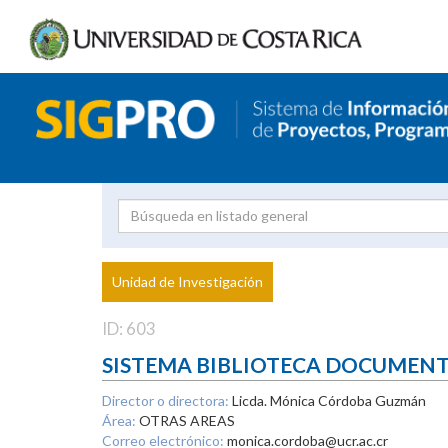
Investigador
Uni
Proyecto
Unidad de Investigación
inves
ID: 603
SISTEMA BIBLIOTECA DOCUMEN
Director o directora:
Licda. Mónica Córdoba Guzmán
Área:
OTRAS AREAS
Correo electrónico:
monica.cordoba@ucr.ac.cr