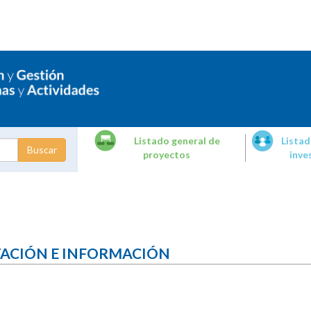
Listado general de
Listad
proyectos
inve
dades de
tigación
TACIÓN E INFORMACIÓN