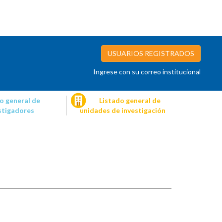
USUARIOS REGISTRADOS
Ingrese con su correo institucional
o general de
Listado general de
stigadores
unidades de investigación