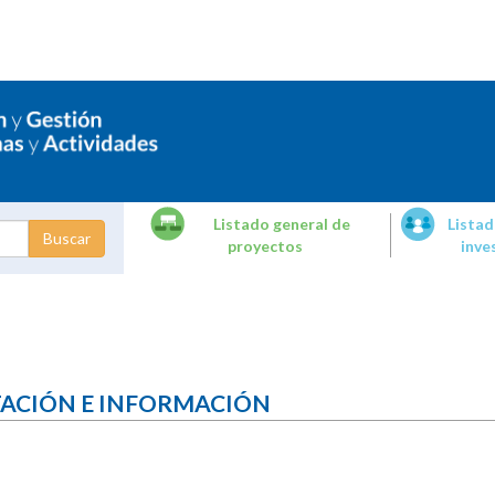
Listado general de
Listad
proyectos
inve
dades de
tigación
TACIÓN E INFORMACIÓN