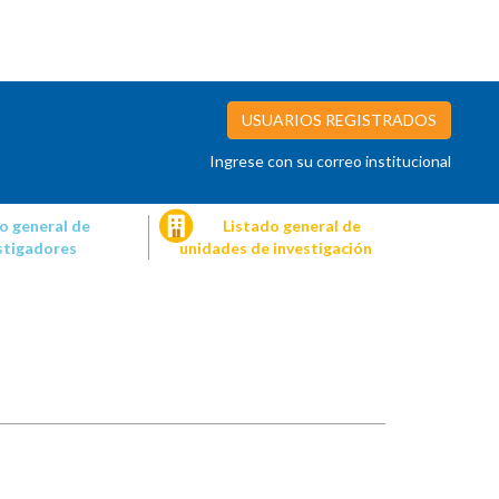
USUARIOS REGISTRADOS
Ingrese con su correo institucional
o general de
Listado general de
stigadores
unidades de investigación