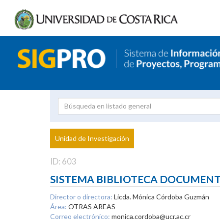
Investigador
Uni
Proyecto
Unidad de Investigación
inves
ID: 603
SISTEMA BIBLIOTECA DOCUMEN
Director o directora:
Licda. Mónica Córdoba Guzmán
Área:
OTRAS AREAS
Correo electrónico:
monica.cordoba@ucr.ac.cr