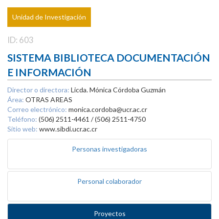
Unidad de Investigación
ID: 603
SISTEMA BIBLIOTECA DOCUMENTACIÓN
E INFORMACIÓN
Director o directora:
Licda. Mónica Córdoba Guzmán
Área:
OTRAS AREAS
Correo electrónico:
monica.cordoba@ucr.ac.cr
Teléfono:
(506) 2511-4461 / (506) 2511-4750
Sitio web:
www.sibdi.ucr.ac.cr
Personas investigadoras
Personal colaborador
Proyectos