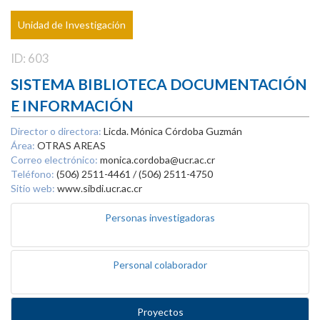
Unidad de Investigación
ID: 603
SISTEMA BIBLIOTECA DOCUMENTACIÓN
E INFORMACIÓN
Director o directora:
Licda. Mónica Córdoba Guzmán
Área:
OTRAS AREAS
Correo electrónico:
monica.cordoba@ucr.ac.cr
Teléfono:
(506) 2511-4461 / (506) 2511-4750
Sitio web:
www.sibdi.ucr.ac.cr
Personas investigadoras
Personal colaborador
Proyectos