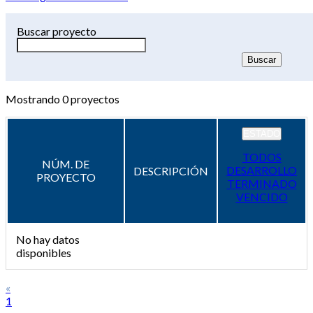
Buscar proyecto
Mostrando
0
proyectos
ESTADO
TODOS
NÚM. DE
DESARROLLO
DESCRIPCIÓN
PROYECTO
TERMINADO
VENCIDO
No hay datos
disponibles
«
1