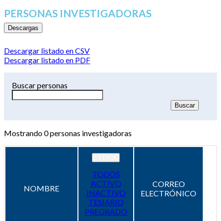
PERSONAS INVESTIGADORAS
Descargas
Descargar listado en CSV
Descargar listado en PDF
Buscar personas
Mostrando
0
personas investigadoras
ESTADO
TODOS
ACTIVO
CORREO
NOMBRE
INACTIVO
ELECTRÓNICO
TESIARIO
PREGRADO