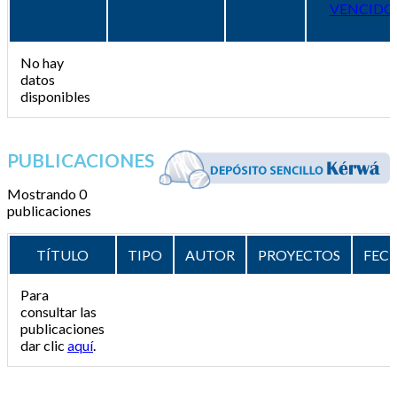
VENCIDO
No hay
datos
disponibles
PUBLICACIONES
Mostrando 0
publicaciones
TÍTULO
TIPO
AUTOR
PROYECTOS
FEC
Para
consultar las
publicaciones
dar clic
aquí
.