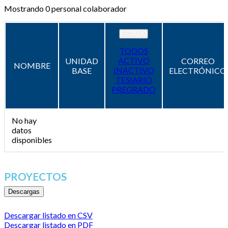
Mostrando
0
personal colaborador
ESTADO
TODOS
ACTIVO
UNIDAD
CORREO
NOMBRE
INACTIVO
BASE
ELECTRÓNICO
TESIARIO
PREGRADO
No hay
datos
disponibles
PROYECTOS
Descargas
Descargar listado en CSV
Descargar listado en PDF