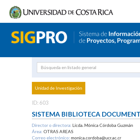
Investigador
Uni
Proyecto
Unidad de Investigación
inves
ID: 603
SISTEMA BIBLIOTECA DOCUMEN
Director o directora:
Licda. Mónica Córdoba Guzmán
Área:
OTRAS AREAS
Correo electrónico:
monica.cordoba@ucr.ac.cr