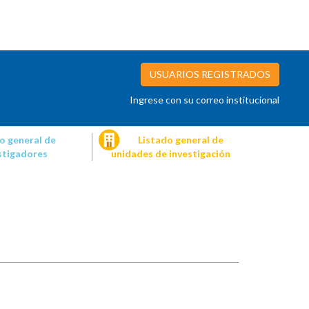
USUARIOS REGISTRADOS
Ingrese con su correo institucional
o general de
Listado general de
stigadores
unidades de investigación