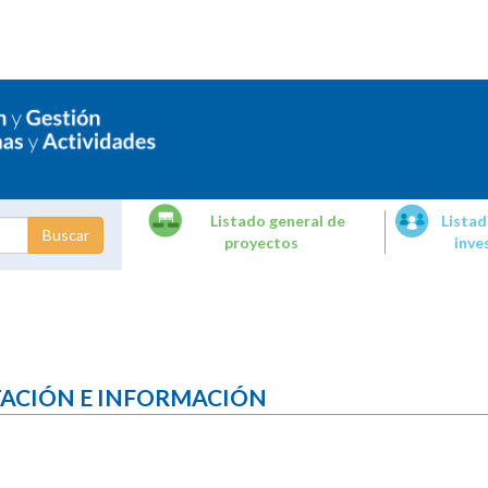
Listado general de
Listad
proyectos
inve
dades de
tigación
TACIÓN E INFORMACIÓN