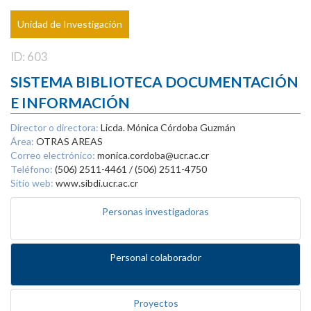
Unidad de Investigación
ID: 603
SISTEMA BIBLIOTECA DOCUMENTACIÓN
E INFORMACIÓN
Director o directora:
Licda. Mónica Córdoba Guzmán
Área:
OTRAS AREAS
Correo electrónico:
monica.cordoba@ucr.ac.cr
Teléfono:
(506) 2511-4461 / (506) 2511-4750
Sitio web:
www.sibdi.ucr.ac.cr
Personas investigadoras
Personal colaborador
Proyectos