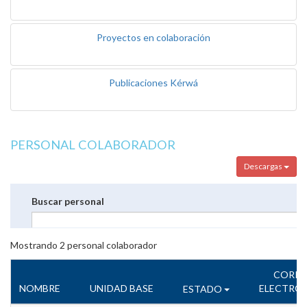
Proyectos en colaboración
Publicaciones Kérwá
PERSONAL COLABORADOR
Descargas
Buscar personal
Mostrando
2
personal colaborador
CORR
NOMBRE
UNIDAD BASE
ELECTRÓ
ESTADO