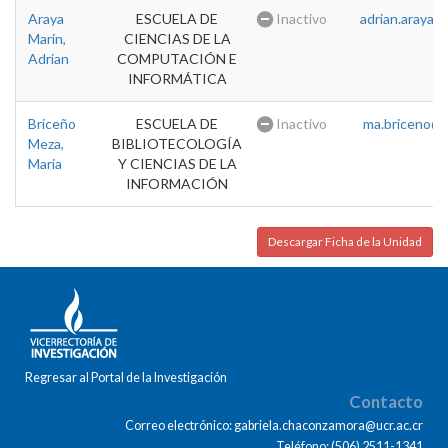
Araya
ESCUELA DE
Inactivo
adrian.araya@u
Marin,
CIENCIAS DE LA
Adrian
COMPUTACIÓN E
INFORMÁTICA
Briceño
ESCUELA DE
Inactivo
ma.briceno@u
Meza,
BIBLIOTECOLOGÍA
Maria
Y CIENCIAS DE LA
INFORMACIÓN
Descargar Ficha de la Unidad
Regresar al Portal de la Investigación
Contacto
Correo electrónico: gabriela.chaconzamora@ucr.ac.cr
Teléfono: (506) 2511-1341