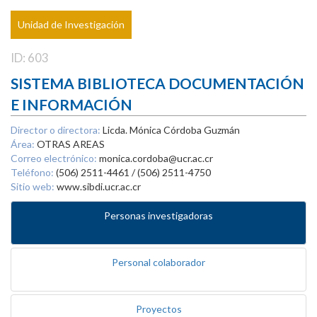
Unidad de Investigación
ID: 603
SISTEMA BIBLIOTECA DOCUMENTACIÓN
E INFORMACIÓN
Director o directora:
Licda. Mónica Córdoba Guzmán
Área:
OTRAS AREAS
Correo electrónico:
monica.cordoba@ucr.ac.cr
Teléfono:
(506) 2511-4461 / (506) 2511-4750
Sitio web:
www.sibdi.ucr.ac.cr
Personas investigadoras
Personal colaborador
Proyectos