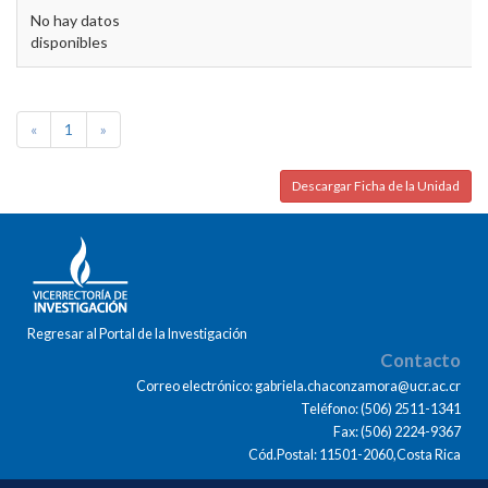
No hay datos
disponibles
«
1
»
Descargar Ficha de la Unidad
Regresar al Portal de la Investigación
Contacto
Correo electrónico: gabriela.chaconzamora@ucr.ac.cr
Teléfono: (506) 2511-1341
Fax: (506) 2224-9367
Cód.Postal: 11501-2060,Costa Rica