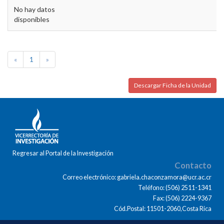
No hay datos
disponibles
«
1
»
Descargar Ficha de la Unidad
Regresar al Portal de la Investigación
Contacto
Correo electrónico: gabriela.chaconzamora@ucr.ac.cr
Teléfono: (506) 2511-1341
Fax: (506) 2224-9367
Cód.Postal: 11501-2060,Costa Rica