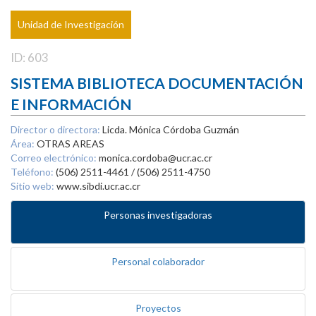
Unidad de Investigación
ID: 603
SISTEMA BIBLIOTECA DOCUMENTACIÓN
E INFORMACIÓN
Director o directora:
Licda. Mónica Córdoba Guzmán
Área:
OTRAS AREAS
Correo electrónico:
monica.cordoba@ucr.ac.cr
Teléfono:
(506) 2511-4461 / (506) 2511-4750
Sitio web:
www.sibdi.ucr.ac.cr
Personas investigadoras
Personal colaborador
Proyectos