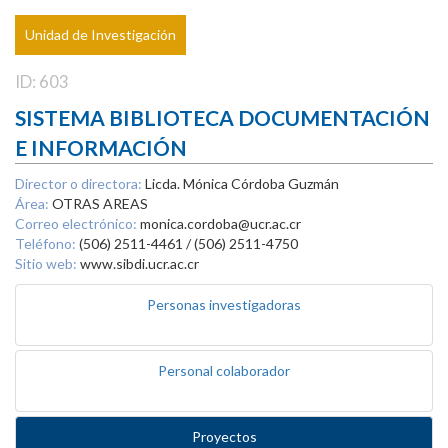
Unidad de Investigación
ID: 603
SISTEMA BIBLIOTECA DOCUMENTACIÓN
E INFORMACIÓN
Director o directora:
Licda. Mónica Córdoba Guzmán
Área:
OTRAS AREAS
Correo electrónico:
monica.cordoba@ucr.ac.cr
Teléfono:
(506) 2511-4461 / (506) 2511-4750
Sitio web:
www.sibdi.ucr.ac.cr
Personas investigadoras
Personal colaborador
Proyectos