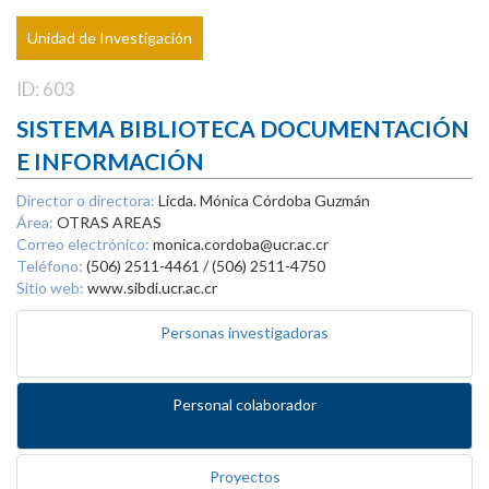
Unidad de Investigación
ID: 603
SISTEMA BIBLIOTECA DOCUMENTACIÓN
E INFORMACIÓN
Director o directora:
Licda. Mónica Córdoba Guzmán
Área:
OTRAS AREAS
Correo electrónico:
monica.cordoba@ucr.ac.cr
Teléfono:
(506) 2511-4461 / (506) 2511-4750
Sitio web:
www.sibdi.ucr.ac.cr
Personas investigadoras
Personal colaborador
Proyectos