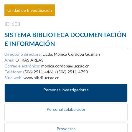
Unidad de Investigación
ID: 603
SISTEMA BIBLIOTECA DOCUMENTACIÓN
E INFORMACIÓN
Director o directora:
Licda. Mónica Córdoba Guzmán
Área:
OTRAS AREAS
Correo electrónico:
monica.cordoba@ucr.ac.cr
Teléfono:
(506) 2511-4461 / (506) 2511-4750
Sitio web:
www.sibdi.ucr.ac.cr
Personas investigadoras
Personal colaborador
Proyectos