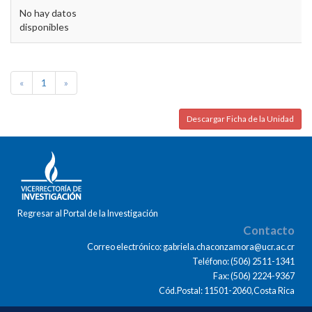
No hay datos
disponibles
«
1
»
Descargar Ficha de la Unidad
Regresar al Portal de la Investigación
Contacto
Correo electrónico: gabriela.chaconzamora@ucr.ac.cr
Teléfono: (506) 2511-1341
Fax: (506) 2224-9367
Cód.Postal: 11501-2060,Costa Rica