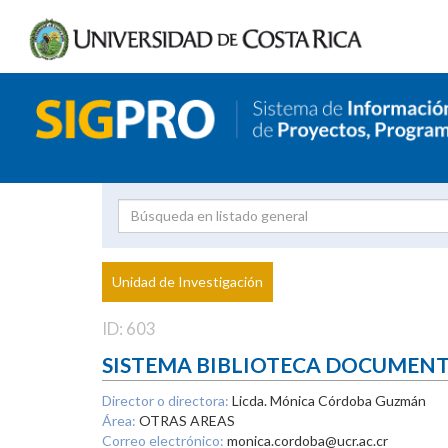
Investigador
Uni
Proyecto
Unidad de Investigación
inves
ID: 603
SISTEMA BIBLIOTECA DOCUMEN
Director o directora:
Licda. Mónica Córdoba Guzmán
Área:
OTRAS AREAS
Correo electrónico:
monica.cordoba@ucr.ac.cr