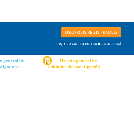
USUARIOS REGISTRADOS
Ingrese con su correo institucional
o general de
Listado general de
stigadores
unidades de investigación