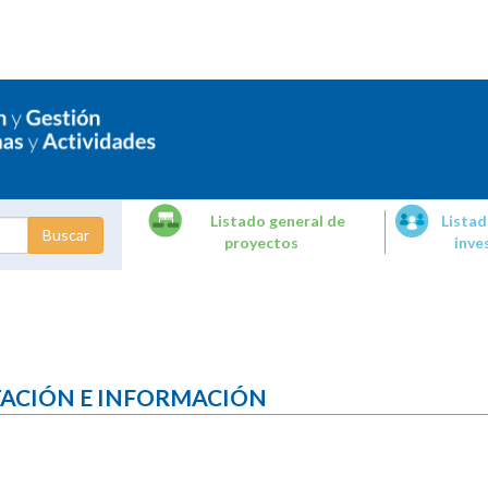
Listado general de
Listad
proyectos
inve
dades de
tigación
TACIÓN E INFORMACIÓN