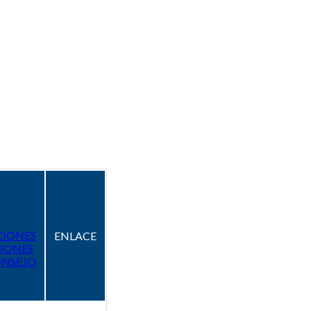
CIONES
ENLACE
IONES
ONSEJO