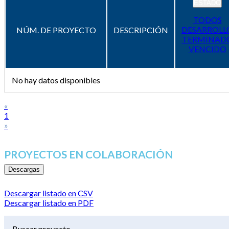
ESTADO
TODOS
DESARROLL
NÚM. DE PROYECTO
DESCRIPCIÓN
TERMINAD
VENCIDO
No hay datos disponibles
«
1
»
PROYECTOS EN COLABORACIÓN
Descargas
Descargar listado en CSV
Descargar listado en PDF
Buscar proyecto