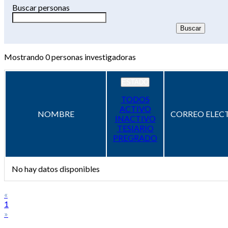
Buscar personas
Mostrando
0
personas investigadoras
ESTADO
TODOS
ACTIVO
NOMBRE
CORREO ELEC
INACTIVO
TESIARIO
PREGRADO
No hay datos disponibles
«
1
»