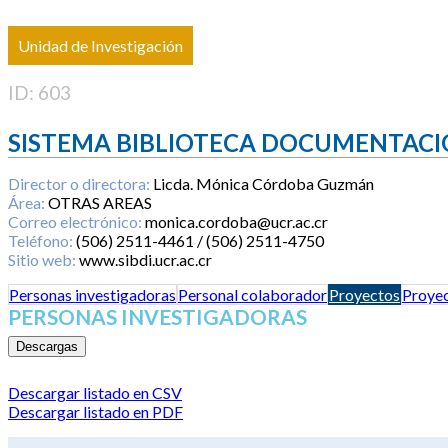
Unidad de Investigación
ID: 603
SISTEMA BIBLIOTECA DOCUMENTACI
Director o directora:
Licda. Mónica Córdoba Guzmán
Área:
OTRAS AREAS
Correo electrónico:
monica.cordoba@ucr.ac.cr
Teléfono:
(506) 2511-4461 / (506) 2511-4750
Sitio web:
www.sibdi.ucr.ac.cr
Personas investigadoras
Personal colaborador
Proyectos
Proyec
PERSONAS INVESTIGADORAS
Descargas
Descargar listado en CSV
Descargar listado en PDF