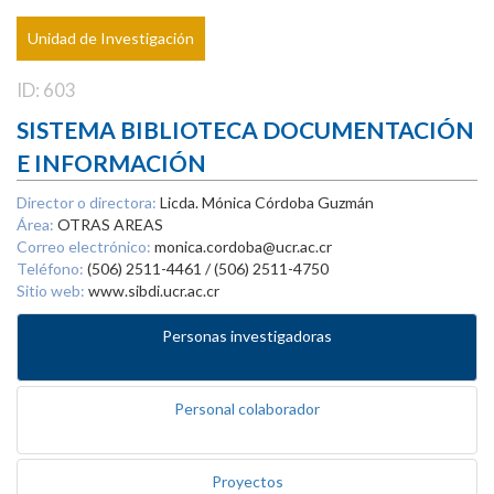
Unidad de Investigación
ID: 603
SISTEMA BIBLIOTECA DOCUMENTACIÓN
E INFORMACIÓN
Director o directora:
Licda. Mónica Córdoba Guzmán
Área:
OTRAS AREAS
Correo electrónico:
monica.cordoba@ucr.ac.cr
Teléfono:
(506) 2511-4461 / (506) 2511-4750
Sitio web:
www.sibdi.ucr.ac.cr
Personas investigadoras
Personal colaborador
Proyectos