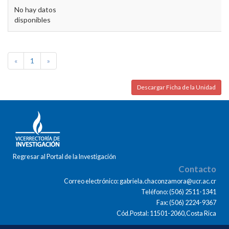
No hay datos
disponibles
«
1
»
Descargar Ficha de la Unidad
Regresar al Portal de la Investigación
Contacto
Correo electrónico: gabriela.chaconzamora@ucr.ac.cr
Teléfono: (506) 2511-1341
Fax: (506) 2224-9367
Cód.Postal: 11501-2060,Costa Rica