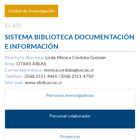
Unidad de Investigación
ID: 603
SISTEMA BIBLIOTECA DOCUMENTACIÓN
E INFORMACIÓN
Director o directora:
Licda. Mónica Córdoba Guzmán
Área:
OTRAS AREAS
Correo electrónico:
monica.cordoba@ucr.ac.cr
Teléfono:
(506) 2511-4461 / (506) 2511-4750
Sitio web:
www.sibdi.ucr.ac.cr
Personas investigadoras
Personal colaborador
Proyectos