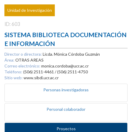
Unidad de Investigación
ID: 603
SISTEMA BIBLIOTECA DOCUMENTACIÓN
E INFORMACIÓN
Director o directora:
Licda. Mónica Córdoba Guzmán
Área:
OTRAS AREAS
Correo electrónico:
monica.cordoba@ucr.ac.cr
Teléfono:
(506) 2511-4461 / (506) 2511-4750
Sitio web:
www.sibdi.ucr.ac.cr
Personas investigadoras
Personal colaborador
Proyectos