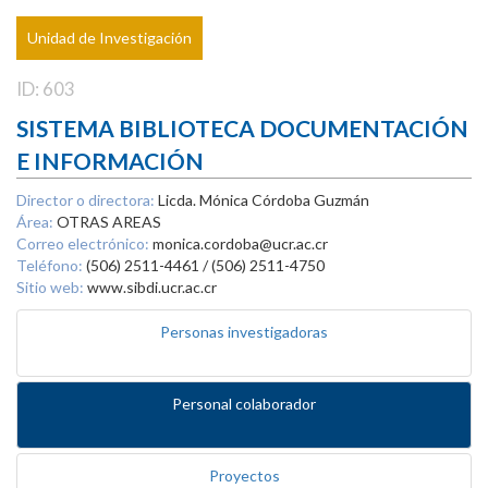
Unidad de Investigación
ID: 603
SISTEMA BIBLIOTECA DOCUMENTACIÓN
E INFORMACIÓN
Director o directora:
Licda. Mónica Córdoba Guzmán
Área:
OTRAS AREAS
Correo electrónico:
monica.cordoba@ucr.ac.cr
Teléfono:
(506) 2511-4461 / (506) 2511-4750
Sitio web:
www.sibdi.ucr.ac.cr
Personas investigadoras
Personal colaborador
Proyectos