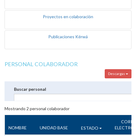
Proyectos en colaboración
Publicaciones Kérwá
PERSONAL COLABORADOR
Descargas
Buscar personal
Mostrando
2
personal colaborador
CORR
NOMBRE
UNIDAD BASE
ELECTRÓ
ESTADO