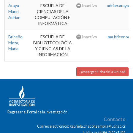
Araya
ESCUELA DE
Inactivo
adrian.araya@u
Marin,
CIENCIAS DE LA
Adrian
COMPUTACIÓN E
INFORMÁTICA
Briceño
ESCUELA DE
Inactivo
ma.briceno@u
Meza,
BIBLIOTECOLOGÍA
Maria
Y CIENCIAS DE LA
INFORMACIÓN
Descargar Ficha de la Unidad
Regresar al Portal de la Investigación
Contacto
Correo electrónico: gabriela.chaconzamora@ucr.ac.cr
Teléfono: (506) 2511-1341