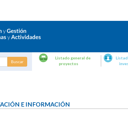
Listado general de
Listad
proyectos
inve
dades de
tigación
TACIÓN E INFORMACIÓN