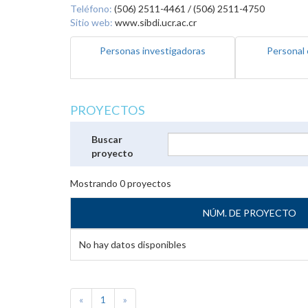
Teléfono:
(506) 2511-4461 / (506) 2511-4750
Sitio web:
www.sibdi.ucr.ac.cr
Personas investigadoras
Personal 
PROYECTOS
Buscar
proyecto
Mostrando
0
proyectos
NÚM. DE PROYECTO
No hay datos disponibles
«
1
»