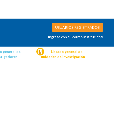
USUARIOS REGISTRADOS
Ingrese con su correo institucional
o general de
Listado general de
stigadores
unidades de investigación