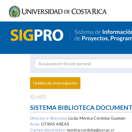
Investigador
Uni
Proyecto
Unidad de Investigación
inves
ID: 603
SISTEMA BIBLIOTECA DOCUMEN
Director o directora:
Licda. Mónica Córdoba Guzmán
Área:
OTRAS AREAS
Correo electrónico:
monica.cordoba@ucr.ac.cr